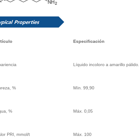
tículo
Especificación
ariencia
Líquido incoloro a amarillo pálido
ureza, %
Mín. 99,90
gua, %
Máx. 0,05
lor PRI, mmol/t
Máx. 100