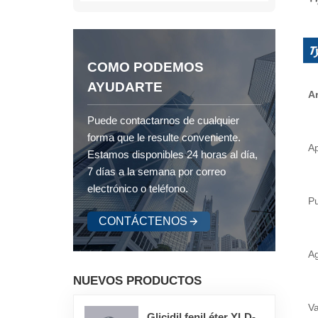
COMO PODEMOS
AYUDARTE
Ar
Puede contactarnos de cualquier
forma que le resulte conveniente.
Ap
Estamos disponibles 24 horas al día,
7 días a la semana por correo
electrónico o teléfono.
P
CONTÁCTENOS
A
NUEVOS PRODUCTOS
Va
Glicidil fenil éter YLD-