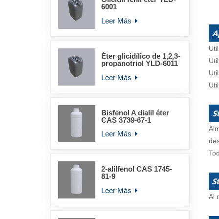
6001
Leer Más
Uti
Éter glicidílico de 1,2,3-
Uti
propanotriol YLD-6011
Uti
Leer Más
Uti
Bisfenol A dialil éter
CAS 3739-67-1
Alm
Leer Más
des
Tod
2-alilfenol CAS 1745-
81-9
Leer Más
Al 