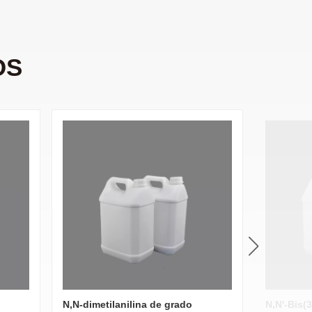
OS
N,N-dimetilanilina de grado
N,N'-Bis(3