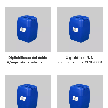
0510L
Diglicidiléster del ácido
3-glicidiloxi-N, N-
4,5-epoxitetrahidroftálico
diglicidilanilina YLSE-0600
YLSE-186 CAS 25293-64-5
AFG-90M CAS 71604-74-5