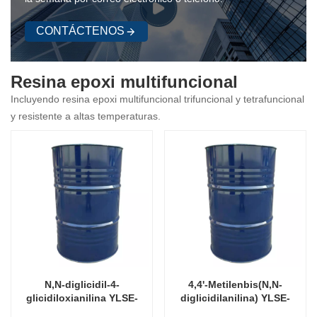
CONTÁCTENOS
Resina epoxi multifuncional
Incluyendo resina epoxi multifuncional trifuncional y tetrafuncional
y resistente a altas temperaturas.
N,N-diglicidil-4-
4,4'-Metilenbis(N,N-
glicidiloxianilina YLSE-
diglicidilanilina) YLSE-
0500/ YLSE-0510/ YLSE-
721/721C/721L