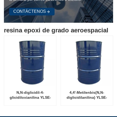
CONTÁCTENOS
resina epoxi de grado aeroespacial
N,N-diglicidil-4-
4,4'-Metilenbis(N,N-
glicidiloxianilina YLSE-
diglicidilanilina) YLSE-
0500/ YLSE-0510/ YLSE-
721/721C/721L
0510L